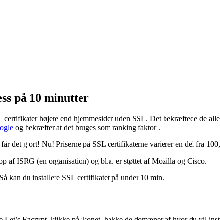
ess på 10 minutter
 certifikater højere end hjemmesider uden SSL. Det bekræftede de all
oogle
og bekræfter at det bruges som ranking faktor .
år det gjort! Nu! Priserne på SSL certifikaterne varierer en del fra 100,
t op af ISRG (en organisation) og bl.a. er støttet af Mozilla og Cisco.
 kan du installere SSL certifikatet på under 10 min.
e Let’s Encrypt, klikke på ikonet, hakke de domæner af hvor du vil inst