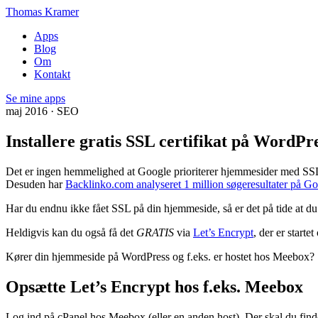
Thomas Kramer
Apps
Blog
Om
Kontakt
Se mine apps
maj 2016 · SEO
Installere gratis SSL certifikat på WordPr
Det er ingen hemmelighed at Google prioriterer hjemmesider med SSL
Desuden har
Backlinko.com analyseret 1 million søgeresultater på G
Har du endnu ikke fået SSL på din hjemmeside, så er det på tide at du f
Heldigvis kan du også få det
GRATIS
via
Let’s Encrypt
, der er starte
Kører din hjemmeside på WordPress og f.eks. er hostet hos Meebox? Så
Opsætte Let’s Encrypt hos f.eks. Meebox
Log ind på cPanel hos Meebox (eller en anden host). Der skal du find