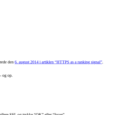
erede den
6. august 2014 i artiklen “HTTPS as a ranking signal”
.
- og op.
allere SSL og trykke “OK” eller “Issue”.