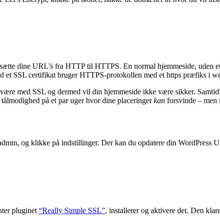
at opsætte dine URL’s fra HTTP til HTTPS. En normal hjemmeside, uden e
 et SSL certifikat bruger HTTPS-protokollen med et https præfiks i w
e være med SSL og dermed vil din hjemmeside ikke være sikker. Samtidig 
dt tålmodighed på et par uger hvor dine placeringer
kan
forsvinde – men r
dmin, og klikke på indstillinger. Der kan du opdatere din WordPress UR
nter pluginet
“Really Simple SSL”
, installerer og aktivere det. Den klare