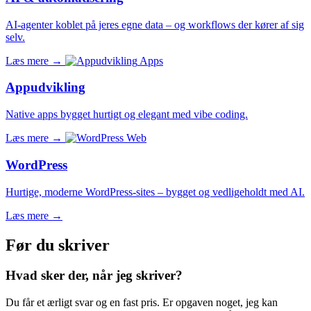
AI-agenter koblet på jeres egne data – og workflows der kører af sig
selv.
Læs mere
→
Apps
Appudvikling
Native apps bygget hurtigt og elegant med vibe coding.
Læs mere
→
Web
WordPress
Hurtige, moderne WordPress-sites – bygget og vedligeholdt med AI.
Læs mere
→
Før du skriver
Hvad sker der, når jeg skriver?
Du får et ærligt svar og en fast pris. Er opgaven noget, jeg kan