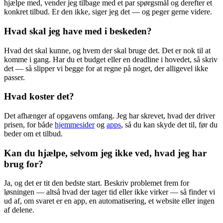
hjælpe med, vender jeg tilbage med et par spørgsmål og derefter et
konkret tilbud. Er den ikke, siger jeg det — og peger gerne videre.
Hvad skal jeg have med i beskeden?
Hvad det skal kunne, og hvem der skal bruge det. Det er nok til at
komme i gang. Har du et budget eller en deadline i hovedet, så skriv
det — så slipper vi begge for at regne på noget, der alligevel ikke
passer.
Hvad koster det?
Det afhænger af opgavens omfang. Jeg har skrevet, hvad der driver
prisen, for både
hjemmesider
og
apps
, så du kan skyde det til, før du
beder om et tilbud.
Kan du hjælpe, selvom jeg ikke ved, hvad jeg har
brug for?
Ja, og det er tit den bedste start. Beskriv problemet frem for
løsningen — altså hvad der tager tid eller ikke virker — så finder vi
ud af, om svaret er en app, en automatisering, et website eller ingen
af delene.